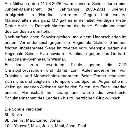
Am Mittwoch, den 11.03.2026, wurde unsere Schule durch eine
Jungen-Mannschaft der Jahrgänge 2009-2011 überaus
erfolgreich im Handball vertreten. Gegen fünf weitere
Mannschaften aus ganz MV galt es in der altehrwürdigen Fiete-
Reder-Halle in Rostock-Marienehe die beste Schulmannschaft
des Landes zu ermitteln.
Nach anfänglichen Schwierigkeiten und einem Unentschieden im
ersten Vorrundenspiel gegen die Regionale Schule Grimmen
folgten ungefährdete Siege im zweiten Vorrundenspiel gegen die
Regionale Schule Plau sowie im Halbfinale gegen das Gerhart-
Hauptmann-Gymnasium Wismar.
Es kam zum erwarteten Finale gegen die CJD
Christophorusschule und damit zum Aufeinandertreffen von
Trainings- und Mannschaftskameraden. Beide Teams schenkten
sich nichts und zeigten ein temporeiches Spiel auf Augenhöhe mit
vielen gelungenen Aktionen auf beiden Seiten. Am Ende unterlag
unsere Mannschaft nur knapp und wurde die zweitbeste
Schulmannschaft des Landes - hierzu herzlichen Glückwunsch!
Die Schule vertraten:
8L: Kevin
9L: Jannis, Max, Emilio, Jonas
10L: Youssef, Mika, Julius, Matti, Jona, Paul